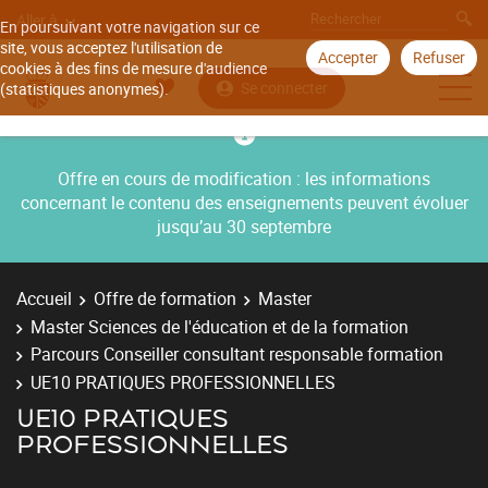
Aller à
En poursuivant votre navigation sur ce
site, vous acceptez l'utilisation de
Accepter
Refuser
cookies à des fins de mesure d'audience
Se connecter
(statistiques anonymes).
Offre en cours de modification : les informations
concernant le contenu des enseignements peuvent évoluer
jusqu’au 30 septembre
Accueil
Offre de formation
Master
Master Sciences de l'éducation et de la formation
Parcours Conseiller consultant responsable formation
UE10 PRATIQUES PROFESSIONNELLES
UE10 PRATIQUES
PROFESSIONNELLES