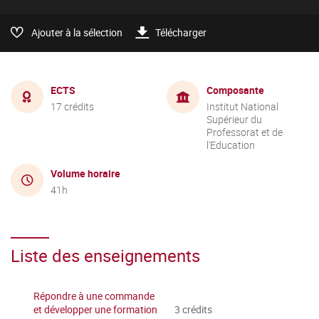
Ajouter à la sélection
Télécharger
ECTS
Composante
17 crédits
Institut National
Supérieur du
Professorat et de
l'Education
Volume horaire
41h
Liste des enseignements
Répondre à une commande
et développer une formation
3 crédits