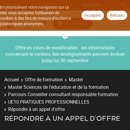
Aller à
En poursuivant votre navigation sur ce
site, vous acceptez l'utilisation de
Accepter
Refuser
cookies à des fins de mesure d'audience
Se connecter
(statistiques anonymes).
Offre en cours de modification : les informations
concernant le contenu des enseignements peuvent évoluer
jusqu’au 30 septembre
Accueil
Offre de formation
Master
Master Sciences de l'éducation et de la formation
Parcours Conseiller consultant responsable formation
UE10 PRATIQUES PROFESSIONNELLES
Répondre à un appel d'offre
RÉPONDRE À UN APPEL D'OFFRE