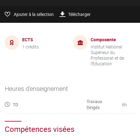
Ajouter à la sélection
Télécharger
ECTS
Composante
1 crédits
Institut National
Supérieur du
Professorat et de
l'Education
Heures d'enseignement
Travaux
TD
6h
Dirigés
Compétences visées