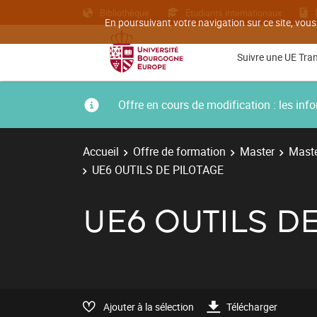
Bibliothèque
Etudiants internationaux
En poursuivant votre navigation sur ce site, vous
Suivre une UE Tra
Offre en cours de modification : les i
Accueil
Offre de formation
Master
Maste
UE6 OUTILS DE PILOTAGE
UE6 OUTILS D
Ajouter à la sélection
Télécharger