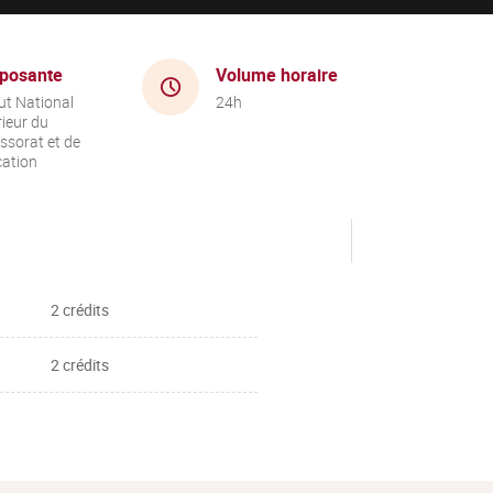
posante
Volume horaire
tut National
24h
ieur du
ssorat et de
cation
2 crédits
2 crédits