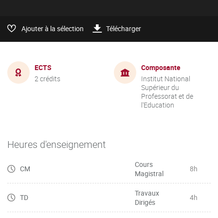
Ajouter à la sélection
Télécharger
ECTS
Composante
2 crédits
Institut National
Supérieur du
Professorat et de
l'Education
Heures d'enseignement
Cours
CM
8h
Magistral
Travaux
TD
4h
Dirigés