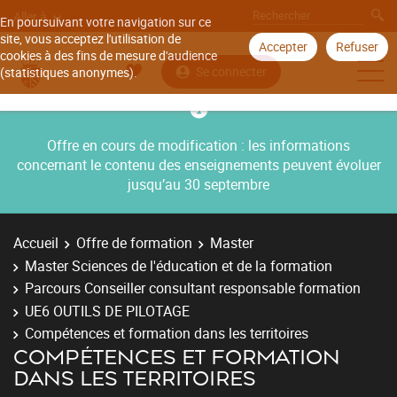
Aller à
En poursuivant votre navigation sur ce
site, vous acceptez l'utilisation de
Accepter
Refuser
cookies à des fins de mesure d'audience
Se connecter
(statistiques anonymes).
Offre en cours de modification : les informations
concernant le contenu des enseignements peuvent évoluer
jusqu’au 30 septembre
Accueil
Offre de formation
Master
Master Sciences de l'éducation et de la formation
Parcours Conseiller consultant responsable formation
UE6 OUTILS DE PILOTAGE
Compétences et formation dans les territoires
COMPÉTENCES ET FORMATION
DANS LES TERRITOIRES