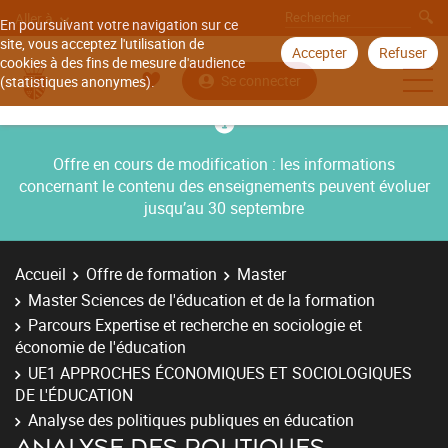
Aller à
En poursuivant votre navigation sur ce
site, vous acceptez l'utilisation de
Accepter
Refuser
cookies à des fins de mesure d'audience
Se connecter
(statistiques anonymes).
Offre en cours de modification : les informations
concernant le contenu des enseignements peuvent évoluer
jusqu’au 30 septembre
Accueil
Offre de formation
Master
Master Sciences de l'éducation et de la formation
Parcours Expertise et recherche en sociologie et
économie de l'éducation
UE1 APPROCHES ÉCONOMIQUES ET SOCIOLOGIQUES
DE L'ÉDUCATION
Analyse des politiques publiques en éducation
ANALYSE DES POLITIQUES