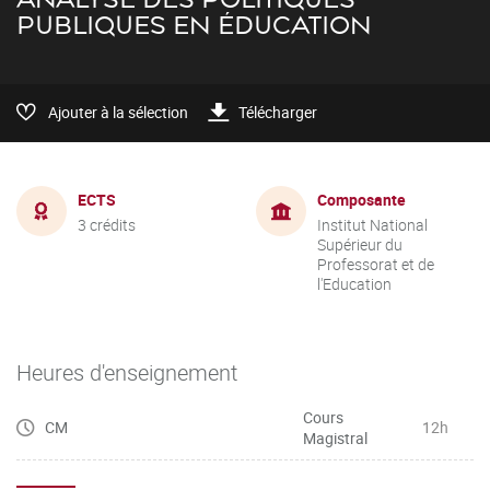
PUBLIQUES EN ÉDUCATION
Ajouter à la sélection
Télécharger
ECTS
Composante
3 crédits
Institut National
Supérieur du
Professorat et de
l'Education
Heures d'enseignement
Cours
CM
12h
Magistral