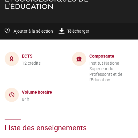
L'ÉDUCATION
Ajouter à la sélection
Télécharger
ECTS
Composante
12 crédits
Institut National
Supérieur du
Professorat et de
l'Education
Volume horaire
84h
Liste des enseignements