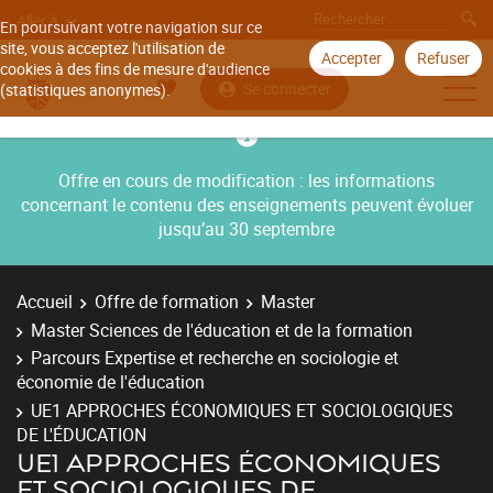
Aller à
En poursuivant votre navigation sur ce
site, vous acceptez l'utilisation de
Accepter
Refuser
cookies à des fins de mesure d'audience
Se connecter
(statistiques anonymes).
Offre en cours de modification : les informations
concernant le contenu des enseignements peuvent évoluer
jusqu’au 30 septembre
Accueil
Offre de formation
Master
Master Sciences de l'éducation et de la formation
Parcours Expertise et recherche en sociologie et
économie de l'éducation
UE1 APPROCHES ÉCONOMIQUES ET SOCIOLOGIQUES
DE L'ÉDUCATION
UE1 APPROCHES ÉCONOMIQUES
ET SOCIOLOGIQUES DE