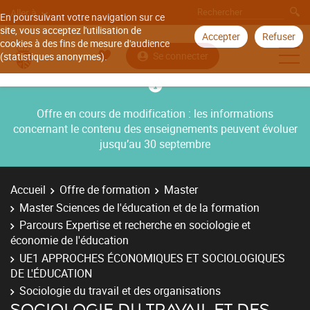
Aller à
En poursuivant votre navigation sur ce
site, vous acceptez l'utilisation de
Accepter
Refuser
cookies à des fins de mesure d'audience
Se connecter
(statistiques anonymes).
Offre en cours de modification : les informations
concernant le contenu des enseignements peuvent évoluer
jusqu’au 30 septembre
Accueil
Offre de formation
Master
Master Sciences de l'éducation et de la formation
Parcours Expertise et recherche en sociologie et
économie de l'éducation
UE1 APPROCHES ÉCONOMIQUES ET SOCIOLOGIQUES
DE L'ÉDUCATION
Sociologie du travail et des organisations
SOCIOLOGIE DU TRAVAIL ET DES