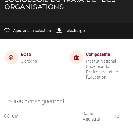
ORGANISATIONS
Ajouter à la sélection
Télécharger
ECTS
Composante
3 crédits
Institut National
Supérieur du
Professorat et de
l'Education
Heures d'enseignement
Cours
CM
12h
Magistral