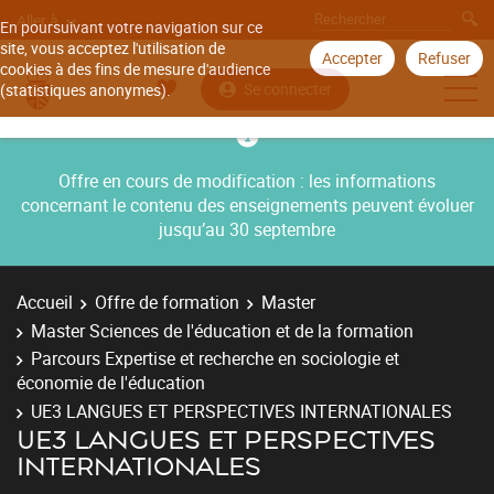
Aller à
En poursuivant votre navigation sur ce
site, vous acceptez l'utilisation de
Accepter
Refuser
cookies à des fins de mesure d'audience
Se connecter
(statistiques anonymes).
Offre en cours de modification : les informations
concernant le contenu des enseignements peuvent évoluer
jusqu’au 30 septembre
Accueil
Offre de formation
Master
Master Sciences de l'éducation et de la formation
Parcours Expertise et recherche en sociologie et
économie de l'éducation
UE3 LANGUES ET PERSPECTIVES INTERNATIONALES
UE3 LANGUES ET PERSPECTIVES
INTERNATIONALES