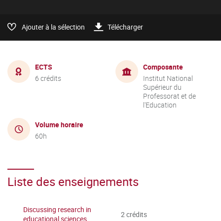
Ajouter à la sélection
Télécharger
ECTS
Composante
6 crédits
Institut National
Supérieur du
Professorat et de
l'Education
Volume horaire
60h
Liste des enseignements
Discussing research in
2 crédits
educational sciences