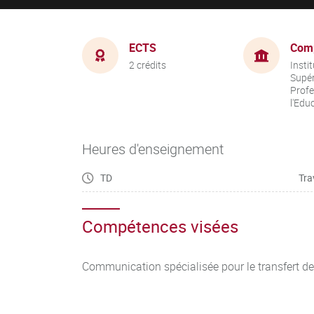
ECTS
Com
2 crédits
Insti
Supér
Profe
l'Edu
Heures d'enseignement
TD
Tra
Compétences visées
Communication spécialisée pour le transfert d