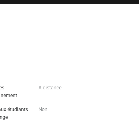
es
A distance
gnement
aux étudiants
Non
ange