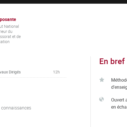
posante
tut National
ieur du
ssorat et de
cation
En bref
vaux Dirigés
12h
Méthod
d'ensei
Ouvert 
en éch
e connaissances