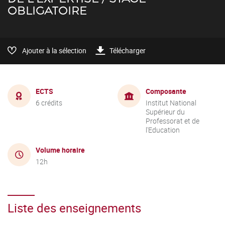
OBLIGATOIRE
Ajouter à la sélection
Télécharger
ECTS
Composante
6 crédits
Institut National
Supérieur du
Professorat et de
l'Education
Volume horaire
12h
Liste des enseignements