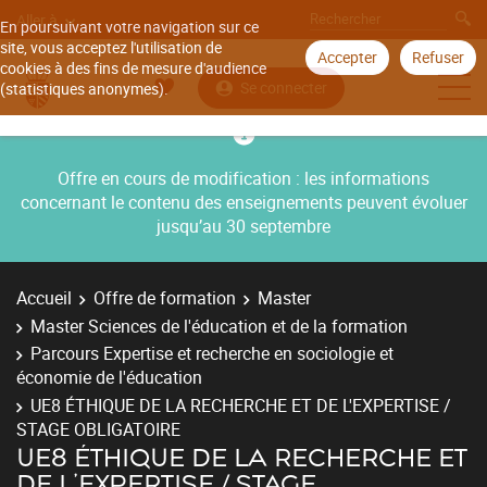
Aller à
En poursuivant votre navigation sur ce
site, vous acceptez l'utilisation de
Accepter
Refuser
cookies à des fins de mesure d'audience
Se connecter
(statistiques anonymes).
Offre en cours de modification : les informations
concernant le contenu des enseignements peuvent évoluer
jusqu’au 30 septembre
Accueil
Offre de formation
Master
Master Sciences de l'éducation et de la formation
Parcours Expertise et recherche en sociologie et
économie de l'éducation
UE8 ÉTHIQUE DE LA RECHERCHE ET DE L'EXPERTISE /
STAGE OBLIGATOIRE
UE8 ÉTHIQUE DE LA RECHERCHE ET
DE L'EXPERTISE / STAGE