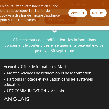
Aller à
En poursuivant votre navigation sur ce
site, vous acceptez l'utilisation de
Accepter
Refuser
cookies à des fins de mesure d'audience
Se connecter
(statistiques anonymes).
Offre en cours de modification : les informations
concernant le contenu des enseignements peuvent évoluer
jusqu’au 30 septembre
Accueil
Offre de formation
Master
Master Sciences de l'éducation et de la formation
Parcours Pilotage et évaluation dans les systèmes
éducatifs
UE7 COMMUNICATION
Anglais
ANGLAIS