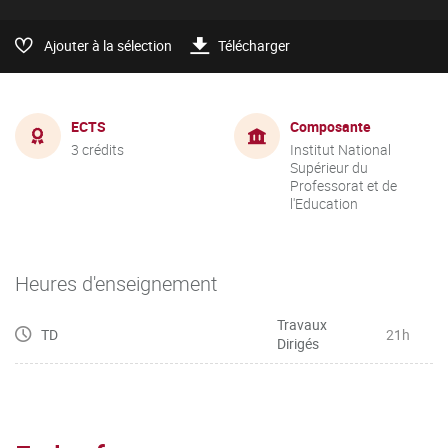
Ajouter à la sélection
Télécharger
ECTS
Composante
3 crédits
Institut National
Supérieur du
Professorat et de
l'Education
Heures d'enseignement
Travaux
TD
21h
Dirigés