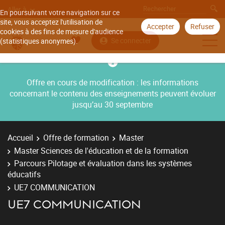
Aller à
En poursuivant votre navigation sur ce
site, vous acceptez l'utilisation de
Accepter
Refuser
cookies à des fins de mesure d'audience
Se connecter
(statistiques anonymes).
Offre en cours de modification : les informations
concernant le contenu des enseignements peuvent évoluer
jusqu’au 30 septembre
Accueil
Offre de formation
Master
Master Sciences de l'éducation et de la formation
Parcours Pilotage et évaluation dans les systèmes
éducatifs
UE7 COMMUNICATION
UE7 COMMUNICATION