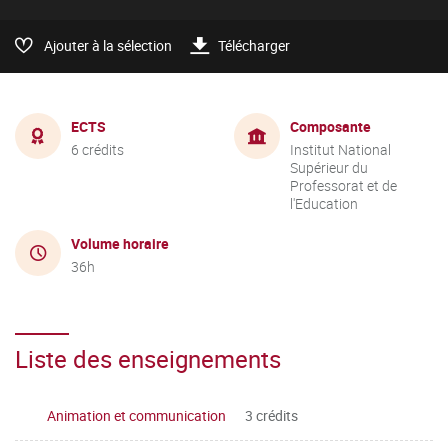
Ajouter à la sélection
Télécharger
ECTS
Composante
6 crédits
Institut National
Supérieur du
Professorat et de
l'Education
Volume horaire
36h
Liste des enseignements
Animation et communication
3 crédits