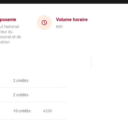
posante
Volume horaire
tut National
66h
ieur du
ssorat et de
cation
2 crédits
2 crédits
10 crédits
420h