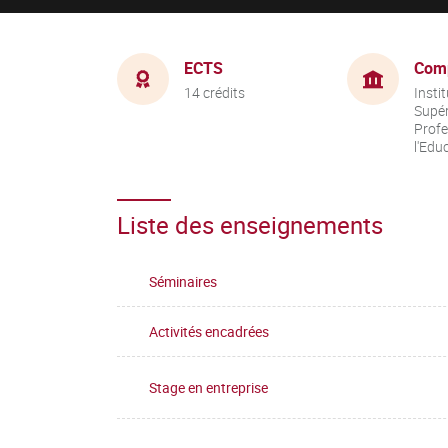
ECTS
Com
14 crédits
Insti
Supér
Profe
l'Edu
Liste des enseignements
Séminaires
Activités encadrées
Stage en entreprise