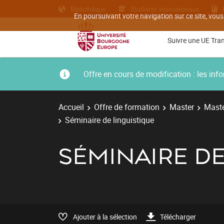
Bibliothèque
Etudiants internationaux
En poursuivant votre navigation sur ce site, vous
Suivre une UE Tra
Offre en cours de modification : les i
Accueil
Offre de formation
Master
Maste
Séminaire de linguistique
SÉMINAIRE DE
Ajouter à la sélection
Télécharger