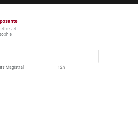
posante
ettres et
sophie
rs Magistral
12h