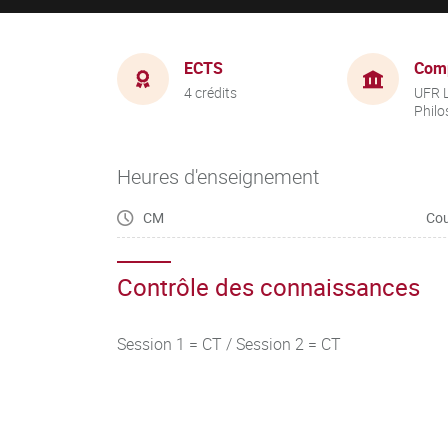
ECTS
Com
4 crédits
UFR L
Philo
Heures d'enseignement
CM
Cou
Contrôle des connaissances
Session 1 = CT / Session 2 = CT