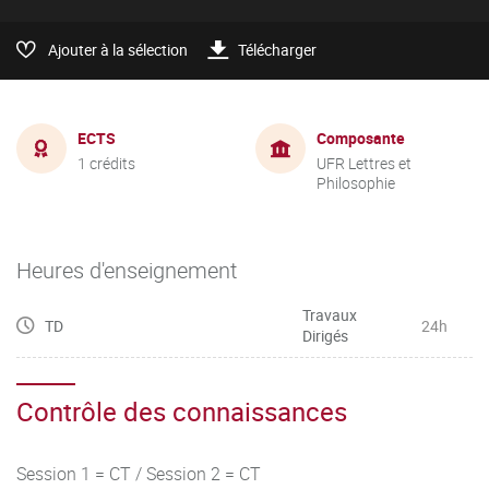
Ajouter à la sélection
Télécharger
ECTS
Composante
1 crédits
UFR Lettres et
Philosophie
Heures d'enseignement
Travaux
TD
24h
Dirigés
Contrôle des connaissances
Session 1 = CT / Session 2 = CT