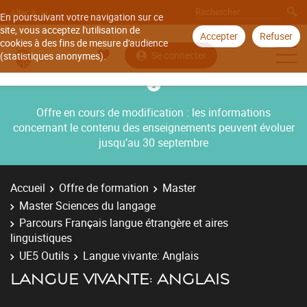
Aller à
En poursuivant votre navigation sur ce
site, vous acceptez l'utilisation de
Accepter
Refuser
cookies à des fins de mesure d'audience
Se connecter
(statistiques anonymes).
Offre en cours de modification : les informations
concernant le contenu des enseignements peuvent évoluer
jusqu’au 30 septembre
Accueil
Offre de formation
Master
Master Sciences du langage
Parcours Français langue étrangère et aires
linguistiques
UE5 Outils
Langue vivante: Anglais
LANGUE VIVANTE: ANGLAIS