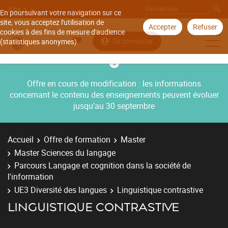
Aller à
En poursuivant votre navigation sur ce
site, vous acceptez l'utilisation de
Accepter
Refuser
cookies à des fins de mesure d'audience
Se connecter
(statistiques anonymes).
Offre en cours de modification : les informations
concernant le contenu des enseignements peuvent évoluer
jusqu’au 30 septembre
Accueil
Offre de formation
Master
Master Sciences du langage
Parcours Langage et cognition dans la société de
l'information
UE3 Diversité des langues
Linguistique contrastive
LINGUISTIQUE CONTRASTIVE