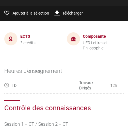
Ajouter à la sélection
Télécharger
ECTS
Composante
3 crédits
UFR Lettres et
Philosophie
Heures d'enseignement
Travaux
TD
12h
Dirigés
Contrôle des connaissances
Session 1 = CT / Session 2 = CT