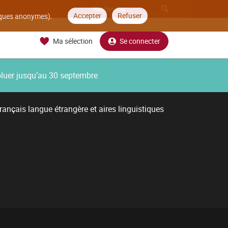
Accepter
Refuser
tiques anonymes).
Ma sélection
Se connecter
oluer jusqu’au 30 septembre
ançais langue étrangère et aires linguistiques