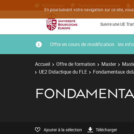
Bibliothèque
Etudiants internationaux
En poursuivant votre navigation sur ce site, vous
Suivre une UE Tra
Offre en cours de modification : les i
Accueil
Offre de formation
Master
Maste
UE2 Didactique du FLE
Fondamentaux dida
FONDAMENTAU
Ajouter à la sélection
Télécharger