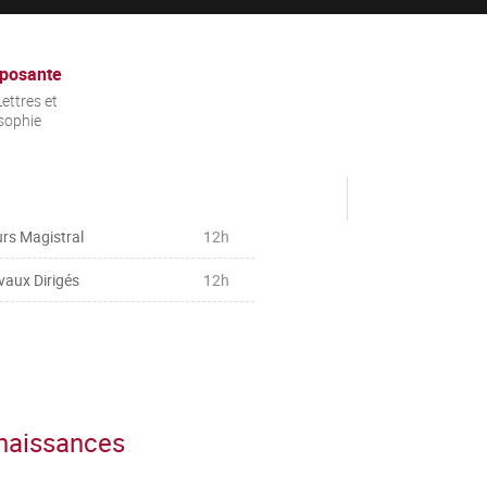
posante
ettres et
sophie
rs Magistral
12h
vaux Dirigés
12h
nnaissances