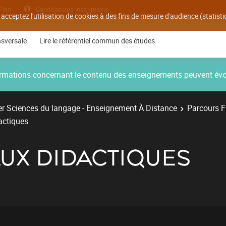
Plan
Candidatures inscriptions
 acceptez l'utilisation de cookies à des fins de mesure d'audience (statis
nsversale
Lire le référentiel commun des études
nformations concernant le contenu des enseignements peuvent év
r Sciences du langage - Enseignement À Distance
Parcours Fr
ctiques
X DIDACTIQUES