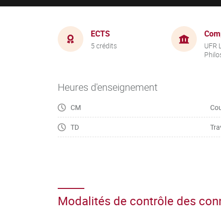
ECTS
Com
5 crédits
UFR L
Philo
Heures d'enseignement
CM
Cou
TD
Tra
Modalités de contrôle des co