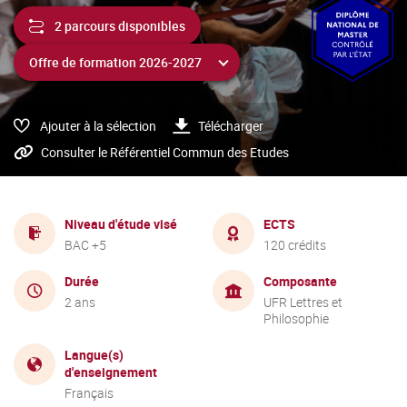
2 parcours disponibles
Ajouter à la sélection
Télécharger
Consulter le Référentiel Commun des Etudes
Niveau d'étude visé
ECTS
BAC +5
120 crédits
Durée
Composante
2 ans
UFR Lettres et
Philosophie
Langue(s)
d'enseignement
Français