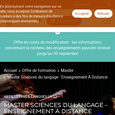
Aller à
En poursuivant votre navigation sur ce
site, vous acceptez l'utilisation de
Accepter
Refuser
cookies à des fins de mesure d'audience
Se connecter
(statistiques anonymes).
Offre en cours de modification : les informations
concernant le contenu des enseignements peuvent évoluer
jusqu’au 30 septembre
Accueil
Offre de formation
Master
Master Sciences du langage - Enseignement À Distance
ARTS, LETTRES, LANGUES (ALL)
MASTER SCIENCES DU LANGAGE -
ENSEIGNEMENT À DISTANCE