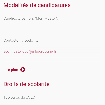
Modalités de candidatures
Candidatures hors "Mon Master".
Contacter la scolarité :
scolmaster.ead
@
u-bourgogne.fr
Il faut obligatoirement un empêchement pour bénéficier de
l'enseignement à distance : salariés, certificat médical,
Lire plus
double cursus, étudiants résidant à l'étranger
Droits de scolarité
105 euros de CVEC