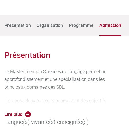
Présentation
Organisation
Programme
Admission
Présentation
Le Master mention Sciences du langage permet un
approfondissement et une spécialisation dans les
principaux domaines des SDL.
Il propose deux parcours poursuivant des objectifs
d’apprentissage bien différenciés :
Lire plus
Langue(s) vivante(s) enseignée(s)
le parcours Langage et cognition dans la société de