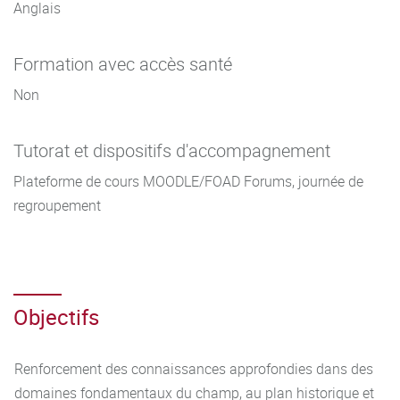
l’information (LaCSI)
Anglais
et le parcours Français langue étrangère et aires
Formation avec accès santé
linguistiques (FLEAL).
Non
Tutorat et dispositifs d'accompagnement
Plateforme de cours MOODLE/FOAD Forums, journée de
regroupement
Objectifs
Renforcement des connaissances approfondies dans des
domaines fondamentaux du champ, au plan historique et