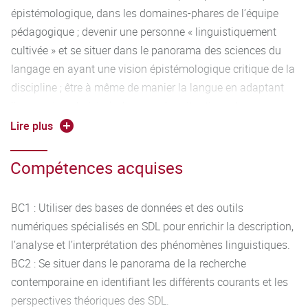
épistémologique, dans les domaines-phares de l’équipe
pédagogique ; devenir une personne « linguistiquement
cultivée » et se situer dans le panorama des sciences du
langage en ayant une vision épistémologique critique de la
discipline ; être à même de manier la langue en adaptant
l’expression choisie à chacune des situations de
communication ainsi que d’expliquer le fonctionnement sui
Lire plus
generis des faits de langue partout où naissent des
besoins d’échange à l’échelle planétaire (traduction,
Compétences acquises
intercompréhension, enseignement, etc.).
BC1 : Utiliser des bases de données et des outils
Savoir utiliser les outils numériques pour analyser et
numériques spécialisés en SDL pour enrichir la description,
interpréter les faits et corpus linguistiques. Être capable de
l’analyse et l’interprétation des phénomènes linguistiques.
comprendre et d’analyser les usages sociaux du langage
BC2 : Se situer dans le panorama de la recherche
dans l’économie de la connaissance et les mécanismes
contemporaine en identifiant les différents courants et les
cognitifs qui y jouent un rôle. En plus des connaissances
perspectives théoriques des SDL.
en linguistique, le master Sciences du langage permet de