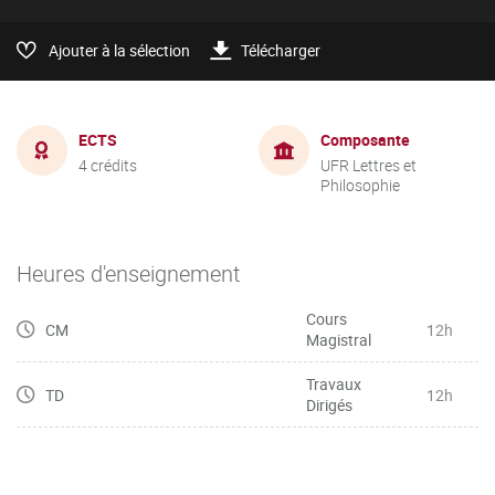
Ajouter à la sélection
Télécharger
ECTS
Composante
4 crédits
UFR Lettres et
Philosophie
Heures d'enseignement
Cours
CM
12h
Magistral
Travaux
TD
12h
Dirigés