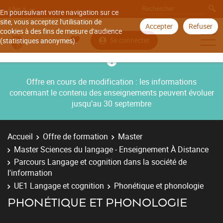
Aller à
En poursuivant votre navigation sur ce
site, vous acceptez l'utilisation de
Accepter
Refuser
cookies à des fins de mesure d'audience
Se connecter
(statistiques anonymes).
Offre en cours de modification : les informations
concernant le contenu des enseignements peuvent évoluer
jusqu’au 30 septembre
Accueil
Offre de formation
Master
Master Sciences du langage - Enseignement À Distance
Parcours Langage et cognition dans la société de
l'information
UE1 Langage et cognition
Phonétique et phonologie
PHONÉTIQUE ET PHONOLOGIE