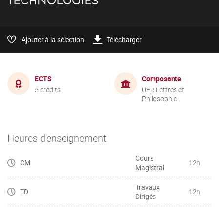
TECHNOLOGIES
Ajouter à la sélection
Télécharger
ECTS
Composante
5 crédits
UFR Lettres et
Philosophie
Heures d'enseignement
Cours
CM
12h
Magistral
Travaux
TD
12h
Dirigés