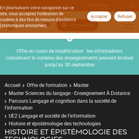
Aller à
En poursuivant votre navigation sur ce
site, vous acceptez l'utilisation de
Accepter
Refuser
cookies à des fins de mesure d'audience
Se connecter
(statistiques anonymes).
Offre en cours de modification : les informations
concernant le contenu des enseignements peuvent évoluer
jusqu’au 30 septembre
Accueil
Offre de formation
Master
Master Sciences du langage - Enseignement À Distance
Parcours Langage et cognition dans la société de
l'information
UE2 Langage et société de l'information
Histoire et épistémologie des technologies
HISTOIRE ET ÉPISTÉMOLOGIE DES