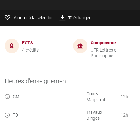
Ajouter à la sélection
Télécharger
ECTS
Composante
4 crédits
UFR Lettres et
Philosophie
Heures d'enseignement
Cours
CM
12h
Magistral
Travaux
TD
12h
Dirigés