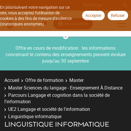
Aller à
En poursuivant votre navigation sur ce
site, vous acceptez l'utilisation de
Accepter
Refuser
cookies à des fins de mesure d'audience
Se connecter
(statistiques anonymes).
Offre en cours de modification : les informations
concernant le contenu des enseignements peuvent évoluer
jusqu’au 30 septembre
Accueil
Offre de formation
Master
Master Sciences du langage - Enseignement À Distance
Parcours Langage et cognition dans la société de
l'information
UE2 Langage et société de l'information
Linguistique informatique
LINGUISTIQUE INFORMATIQUE