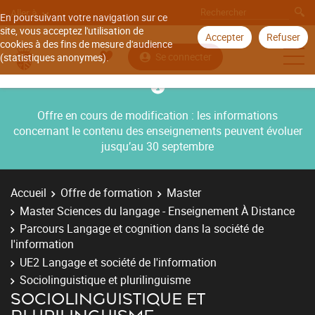
Aller à
En poursuivant votre navigation sur ce
site, vous acceptez l'utilisation de
Accepter
Refuser
cookies à des fins de mesure d'audience
Se connecter
(statistiques anonymes).
Offre en cours de modification : les informations
concernant le contenu des enseignements peuvent évoluer
jusqu’au 30 septembre
Accueil
Offre de formation
Master
Master Sciences du langage - Enseignement À Distance
Parcours Langage et cognition dans la société de
l'information
UE2 Langage et société de l'information
Sociolinguistique et plurilinguisme
SOCIOLINGUISTIQUE ET