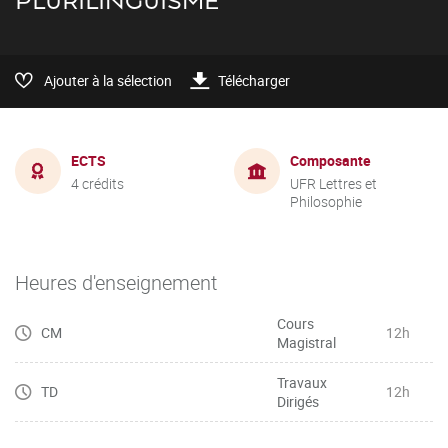
PLURILINGUISME
Ajouter à la sélection
Télécharger
ECTS
Composante
4 crédits
UFR Lettres et
Philosophie
Heures d'enseignement
Cours
CM
12h
Magistral
Travaux
TD
12h
Dirigés