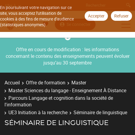
Aller à
En poursuivant votre navigation sur ce
site, vous acceptez l'utilisation de
Accepter
Refuser
cookies à des fins de mesure d'audience
Se connecter
(statistiques anonymes).
Offre en cours de modification : les informations
concernant le contenu des enseignements peuvent évoluer
jusqu’au 30 septembre
Accueil
Offre de formation
Master
Master Sciences du langage - Enseignement À Distance
Parcours Langage et cognition dans la société de
l'information
UE3 Initiation à la recherche
Séminaire de linguistique
SÉMINAIRE DE LINGUISTIQUE