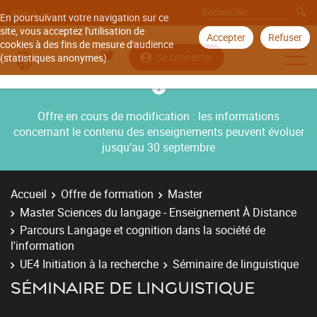
Aller à
En poursuivant votre navigation sur ce
site, vous acceptez l'utilisation de
Accepter
Refuser
cookies à des fins de mesure d'audience
Se connecter
(statistiques anonymes).
Offre en cours de modification : les informations
concernant le contenu des enseignements peuvent évoluer
jusqu’au 30 septembre
Accueil
Offre de formation
Master
Master Sciences du langage - Enseignement À Distance
Parcours Langage et cognition dans la société de
l'information
UE4 Initiation à la recherche
Séminaire de linguistique
SÉMINAIRE DE LINGUISTIQUE