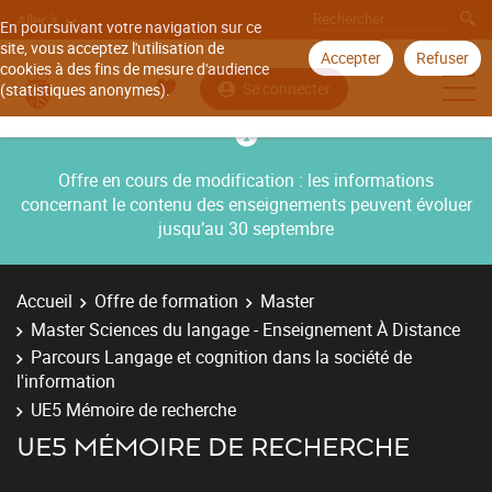
Aller à
En poursuivant votre navigation sur ce
site, vous acceptez l'utilisation de
Accepter
Refuser
cookies à des fins de mesure d'audience
Se connecter
(statistiques anonymes).
Offre en cours de modification : les informations
concernant le contenu des enseignements peuvent évoluer
jusqu’au 30 septembre
Accueil
Offre de formation
Master
Master Sciences du langage - Enseignement À Distance
Parcours Langage et cognition dans la société de
l'information
UE5 Mémoire de recherche
UE5 MÉMOIRE DE RECHERCHE