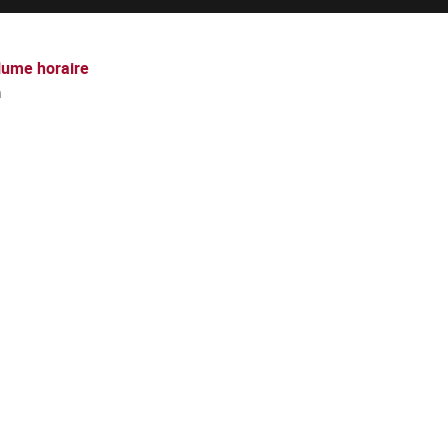
lume horaire
h