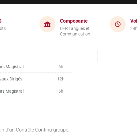
S
Composante
Vo
dits
UFR Langues et
24
Communication
rs Magistral
6h
vaux Dirigés
12h
rs Magistral
6h
ein d'un Contrôle Continu groupé.