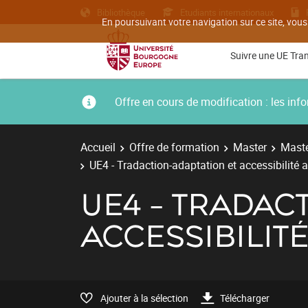
Bibliothèque
Etudiants internationaux
En poursuivant votre navigation sur ce site, vous
Suivre une UE Tra
Offre en cours de modification : les i
Accueil
Offre de formation
Master
Maste
UE4 - Tradaction-adaptation et accessibilité 
UE4 - TRADAC
ACCESSIBILIT
Ajouter à la sélection
Télécharger