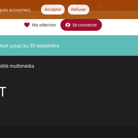
Accepter
Refuser
tiques anonymes).
Ma sélection
Se connecter
oluer jusqu’au 30 septembre
ilité multimédia
T