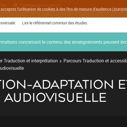
Plan
Candidatures inscriptions
 acceptez l'utilisation de cookies à des fins de mesure d'audience (statis
nsversale
Lire le référentiel commun des études
nformations concernant le contenu des enseignements peuvent év
r Traduction et interprétation
Parcours Traduction et accessib
audiovisuelle
TION-ADAPTATION E
É AUDIOVISUELLE