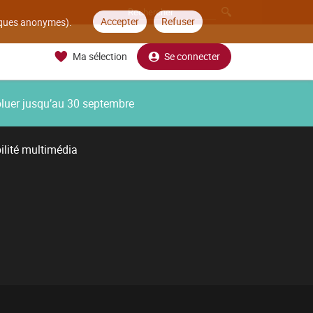
Accepter
Refuser
tiques anonymes).
Ma sélection
Se connecter
oluer jusqu’au 30 septembre
ilité multimédia
N