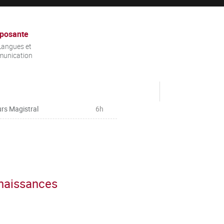
posante
Langues et
unication
rs Magistral
6h
nnaissances