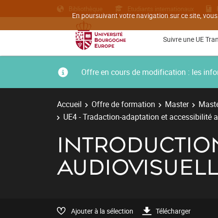
Bibliothèque
Etudiants internationaux
En poursuivant votre navigation sur ce site, vous
Suivre une UE Tra
Offre en cours de modification : les i
Accueil
Offre de formation
Master
Maste
UE4 - Tradaction-adaptation et accessibilité 
INTRODUCTIO
AUDIOVISUEL
Ajouter à la sélection
Télécharger