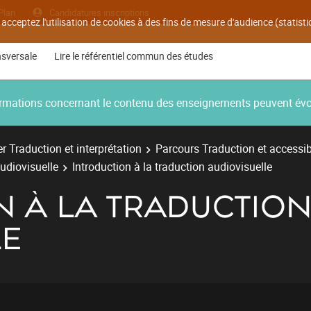
Plan
Candidatures inscriptions
 acceptez l'utilisation de cookies à des fins de mesure d'audience (statis
nsversale
Lire le référentiel commun des études
nformations concernant le contenu des enseignements peuvent év
r Traduction et interprétation
Parcours Traduction et accessib
audiovisuelle
Introduction à la traduction audiovisuelle
N À LA TRADUCTIO
LE