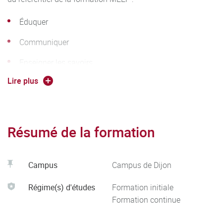
Éduquer
Communiquer
Enseigner les savoirs
Lire plus
Planifier et Séquencer
Évaluer
Faciliter les apprentissages de tous les élèves
Résumé de la formation
Faire preuve de réflexivité
Se former
Campus
Campus de Dijon
Coopérer
Régime(s) d'études
Formation initiale
Formation continue