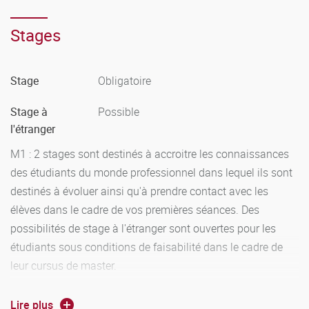
continu intégral (CCI). Cette modalité d’évaluation consiste
à évaluer les compétences (et les ressources afférentes)
Stages
acquises par les étudiants tout au long de la période
d’apprentissage par des évaluations multiples, diversifiées
Stage
Obligatoire
et réparties au long des semestres.
Elle a également pour objectif de redonner une dimension
Stage à
Possible
formative à l’évaluation, par une communication régulière
l'étranger
aux étudiants des résultats obtenus.
M1 : 2 stages sont destinés à accroitre les connaissances
Les évaluations en CCI sont constituées par des tâches
des étudiants du monde professionnel dans lequel ils sont
complexes (TC) auxquelles peuvent être adjointes des
destinés à évoluer ainsi qu'à prendre contact avec les
tâches simples (TS).
élèves dans le cadre de vos premières séances. Des
possibilités de stage à l'étranger sont ouvertes pour les
Télécharger le fichier
«Modalites_M3C_MEEF_2nd_degre.pdf» (400.4 Ko)
étudiants sous conditions de faisabilité dans le cadre de
leur cursus de master.
M2 : Les étudiants sont en stage à tiers temps sur toute
Lire plus