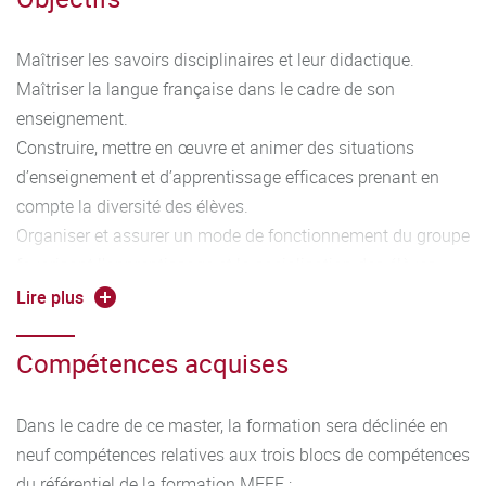
Maîtriser les savoirs disciplinaires et leur didactique.
Maîtriser la langue française dans le cadre de son
enseignement.
Construire, mettre en œuvre et animer des situations
d’enseignement et d’apprentissage efficaces prenant en
compte la diversité des élèves.
Organiser et assurer un mode de fonctionnement du groupe
favorisant l'apprentissage et la socialisation des élèves.
Évaluer les progrès et les acquisitions des élèves.
Lire plus
Compétences acquises
Dans le cadre de ce master, la formation sera déclinée en
neuf compétences relatives aux trois blocs de compétences
du référentiel de la formation MEEF :