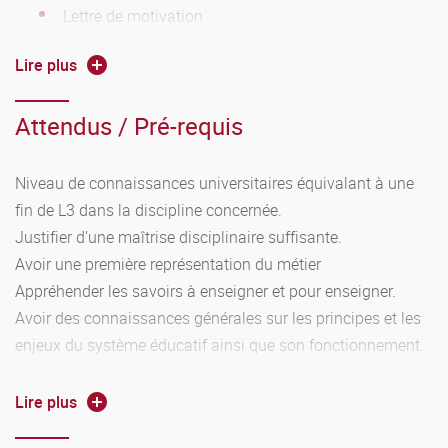
Lettre de motivation
Relevés de notes
Lire plus
Diplômes obtenus depuis le baccalauréat inclus
Attendus / Pré-requis
Niveau de connaissances universitaires équivalant à une
fin de L3 dans la discipline concernée.
Justifier d’une maîtrise disciplinaire suffisante.
Avoir une première représentation du métier
Appréhender les savoirs à enseigner et pour enseigner.
Avoir des connaissances générales sur les principes et les
enjeux du système éducatif ainsi que son fonctionnement.
Maîtriser sa communication.
Maîtriser les compétences numériques au niveau attendu
Lire plus
en fin de licence.