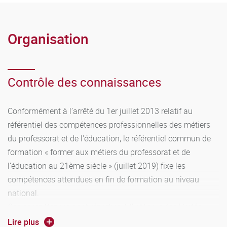
Organisation
Contrôle des connaissances
Conformément à l’arrêté du 1er juillet 2013 relatif au
référentiel des compétences professionnelles des métiers
du professorat et de l'éducation, le référentiel commun de
formation « former aux métiers du professorat et de
l’éducation au 21ème siècle » (juillet 2019) fixe les
compétences attendues en fin de formation au niveau
national.
Ces compétences sont réparties à l’intérieur des Unités
d’Enseignements (UE). Elles sont évaluées en contrôle
Lire plus