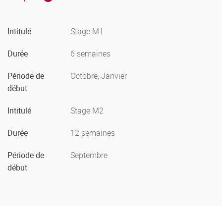
l'année soit en responsabilité (contractuel) soit en
observation et pratique accompagnée (SOPA).
Intitulé
Stage M1
Durée
6 semaines
Période de
Octobre, Janvier
début
Intitulé
Stage M2
Durée
12 semaines
Période de
Septembre
début