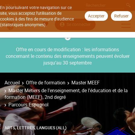
Aller à
En poursuivant votre navigation sur ce
site, vous acceptez l'utilisation de
Accepter
Refuser
cookies à des fins de mesure d'audience
Se connecter
(statistiques anonymes).
Offre en cours de modification : les informations
concernant le contenu des enseignements peuvent évoluer
jusqu’au 30 septembre
Accueil
Offre de formation
Master MEEF
Master Métiers de l'enseignement, de l'éducation et de la
formation (MEEF), 2nd degré
Parcours Espagnol
ARTS, LETTRES, LANGUES (ALL)