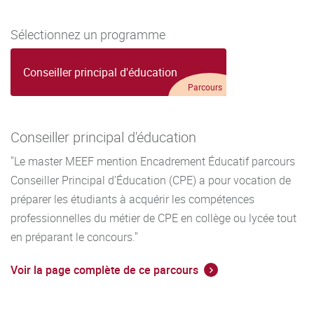
Les évaluations en CCI sont constituées par des tâches
complexes (TC) auxquelles peuvent être adjointes des
Sélectionnez un programme
tâches simples (TS).
Conseiller principal d'éducation
Parcours
Conseiller principal d'éducation
"Le master MEEF mention Encadrement Éducatif parcours
Conseiller Principal d’Éducation (CPE) a pour vocation de
préparer les étudiants à acquérir les compétences
professionnelles du métier de CPE en collège ou lycée tout
en préparant le concours."
Voir la page complète de ce parcours