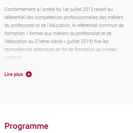
Conformément à l’arrêté du 1er juillet 2013 relatif au
référentiel des compétences professionnelles des métiers
du professorat et de l'éducation, le référentiel commun de
formation « former aux métiers du professorat et de
l’éducation au 21ème siècle » (juillet 2019) fixe les
compétences attendues en fin de formation au niveau
national.
Ces compétences sont évaluées en contrôle continu
intégral (CCI). Cette modalité d’évaluation consiste à
Lire plus
évaluer les compétences (et les ressources afférentes)
acquises par les étudiants tout au long de la période
d’apprentissage par des évaluations multiples, diversifiées
et réparties au long des semestres.
Elle a également pour objectif de redonner une dimension
formative à l’évaluation, par une communication régulière
Programme
aux étudiants des résultats obtenus.