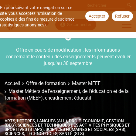
Aller à
En poursuivant votre navigation sur ce
site, vous acceptez l'utilisation de
Accepter
Refuser
cookies à des fins de mesure d'audience
Se connecter
(statistiques anonymes).
Offre en cours de modification : les informations
concernant le contenu des enseignements peuvent évoluer
jusqu’au 30 septembre
Accueil
Offre de formation
Master MEEF
Master Métiers de l'enseignement, de l'éducation et de la
formation (MEEF), encadrement éducatif
ARTS, LETTRES, LANGUES (ALL), DROIT, ECONOMIE, GESTION
(DEG), SCIENCES ET TECHNIQUES DES ACTIVITÉS PHYSIQUES ET
SPORTIVES (STAPS), SCIENCES HUMAINES ET SOCIALES (SHS),
SCIENCES, TECHNOLOGIES, SANTÉ (STS)