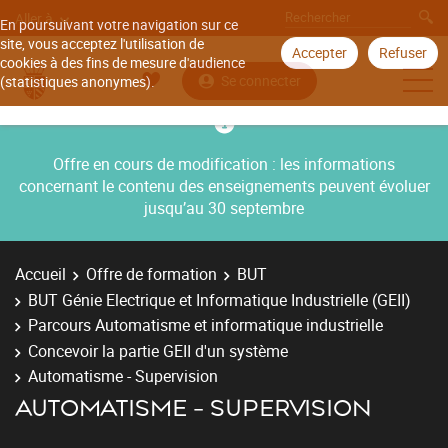
Aller à
En poursuivant votre navigation sur ce
site, vous acceptez l'utilisation de
Accepter
Refuser
cookies à des fins de mesure d'audience
Se connecter
(statistiques anonymes).
Offre en cours de modification : les informations
concernant le contenu des enseignements peuvent évoluer
jusqu’au 30 septembre
Accueil
Offre de formation
BUT
BUT Génie Electrique et Informatique Industrielle (GEII)
Parcours Automatisme et informatique industrielle
Concevoir la partie GEII d'un système
Automatisme - Supervision
AUTOMATISME - SUPERVISION