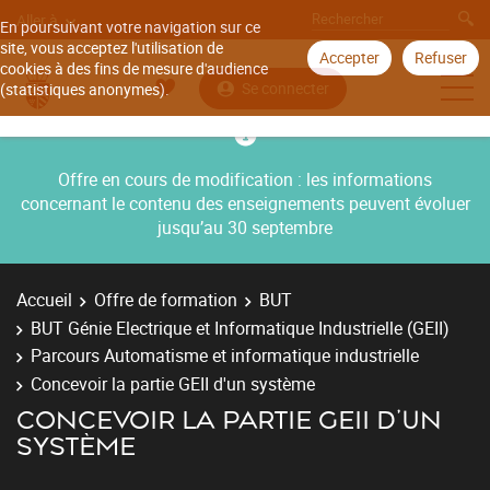
Aller à
En poursuivant votre navigation sur ce
site, vous acceptez l'utilisation de
Accepter
Refuser
cookies à des fins de mesure d'audience
Se connecter
(statistiques anonymes).
Offre en cours de modification : les informations
concernant le contenu des enseignements peuvent évoluer
jusqu’au 30 septembre
Accueil
Offre de formation
BUT
BUT Génie Electrique et Informatique Industrielle (GEII)
Parcours Automatisme et informatique industrielle
Concevoir la partie GEII d'un système
CONCEVOIR LA PARTIE GEII D'UN
SYSTÈME