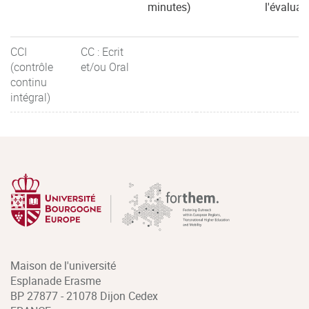
minutes)
l'évaluat
CCI
CC : Ecrit
(contrôle
et/ou Oral
continu
intégral)
Maison de l'université
Esplanade Erasme
BP 27877 - 21078 Dijon Cedex