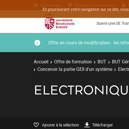
Bibliothèque
Etudiants internationaux
En poursuivant votre navigation sur ce site, vous
Suivre une UE Tra
Offre en cours de modification : les i
Accueil
Offre de formation
BUT
BUT Géni
Concevoir la partie GEII d'un système
Elect
ELECTRONIQU
Ajouter à la sélection
Télécharger