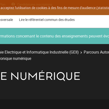
Plan
Candidatures inscriptions
 acceptez l'utilisation de cookies à des fins de mesure d'audience (statis
nsversale
Lire le référentiel commun des études
nformations concernant le contenu des enseignements peuvent év
e Electrique et Informatique Industrielle (GEII)
Parcours Autom
ronique numérique
E NUMÉRIQUE