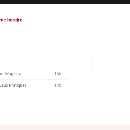
me horaire
rs Magistral
16h
vaux Pratiques
12h