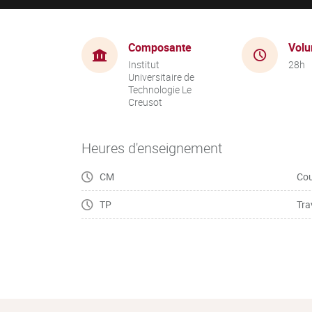
Composante
Volu
Institut
28h
Universitaire de
Technologie Le
Creusot
Heures d'enseignement
CM
Cou
TP
Tra