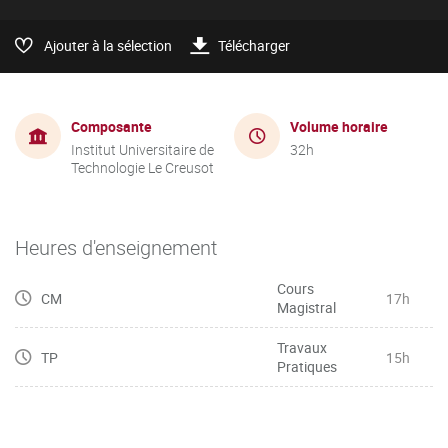
Ajouter à la sélection
Télécharger
Composante
Volume horaire
Institut Universitaire de
32h
Technologie Le Creusot
Heures d'enseignement
Cours
CM
17h
Magistral
Travaux
TP
15h
Pratiques