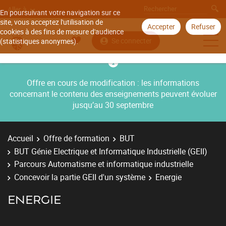
Aller à
En poursuivant votre navigation sur ce
site, vous acceptez l'utilisation de
Accepter
Refuser
cookies à des fins de mesure d'audience
Se connecter
(statistiques anonymes).
Offre en cours de modification : les informations
concernant le contenu des enseignements peuvent évoluer
jusqu’au 30 septembre
Accueil
Offre de formation
BUT
BUT Génie Electrique et Informatique Industrielle (GEII)
Parcours Automatisme et informatique industrielle
Concevoir la partie GEII d'un système
Energie
ENERGIE