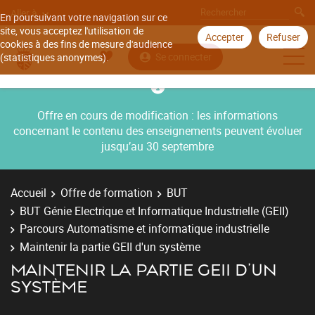
Aller à
En poursuivant votre navigation sur ce
site, vous acceptez l'utilisation de
Accepter
Refuser
cookies à des fins de mesure d'audience
Se connecter
(statistiques anonymes).
Offre en cours de modification : les informations
concernant le contenu des enseignements peuvent évoluer
jusqu’au 30 septembre
Accueil
Offre de formation
BUT
BUT Génie Electrique et Informatique Industrielle (GEII)
Parcours Automatisme et informatique industrielle
Maintenir la partie GEII d'un système
MAINTENIR LA PARTIE GEII D'UN
SYSTÈME