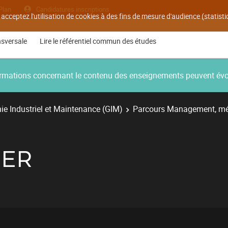
Plan
Candidatures inscriptions
 acceptez l'utilisation de cookies à des fins de mesure d'audience (statis
nsversale
Lire le référentiel commun des études
nformations concernant le contenu des enseignements peuvent év
e Industriel et Maintenance (GIM)
Parcours Management, mé
SER