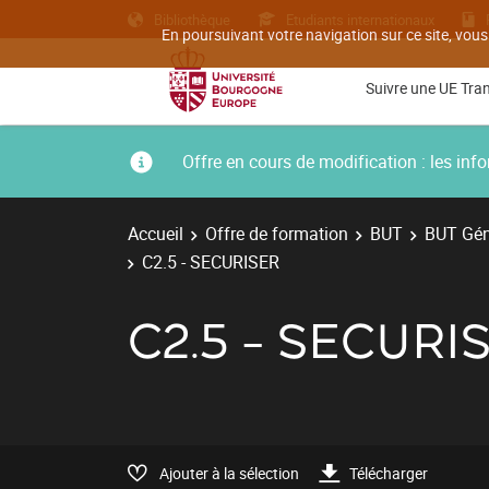
Bibliothèque
Etudiants internationaux
En poursuivant votre navigation sur ce site, vous
Suivre une UE Tra
Offre en cours de modification : les i
Accueil
Offre de formation
BUT
BUT Géni
C2.5 - SECURISER
C2.5 - SECURI
Ajouter à la sélection
Télécharger