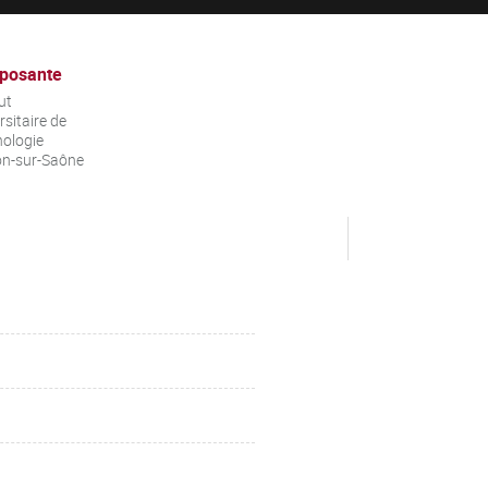
posante
ut
rsitaire de
ologie
on-sur-Saône