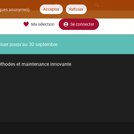
Accepter
Refuser
tiques anonymes).
Ma sélection
Se connecter
oluer jusqu’au 30 septembre
thodes et maintenance innovante