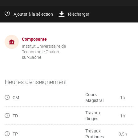
Ajouter à la sélection
Télécharger
Composante
Institut Universitaire de
Technologie Chalon-
sur-Saône
Heures d'enseignement
Cours
CM
1h
Magistral
Travaux
TD
1h
Dirigés
Travaux
TP
0,5h
Pratiques