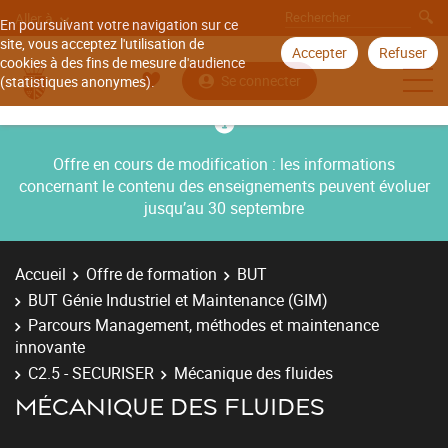
Aller à
En poursuivant votre navigation sur ce
site, vous acceptez l'utilisation de
Accepter
Refuser
cookies à des fins de mesure d'audience
Se connecter
(statistiques anonymes).
Offre en cours de modification : les informations
concernant le contenu des enseignements peuvent évoluer
jusqu’au 30 septembre
Accueil
Offre de formation
BUT
BUT Génie Industriel et Maintenance (GIM)
Parcours Management, méthodes et maintenance
innovante
C2.5 - SECURISER
Mécanique des fluides
MÉCANIQUE DES FLUIDES