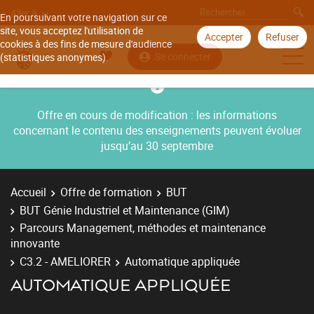
Aller à
En poursuivant votre navigation sur ce
site, vous acceptez l'utilisation de
Accepter
Refuser
cookies à des fins de mesure d'audience
Se connecter
(statistiques anonymes).
Offre en cours de modification : les informations
concernant le contenu des enseignements peuvent évoluer
jusqu’au 30 septembre
Accueil
Offre de formation
BUT
BUT Génie Industriel et Maintenance (GIM)
Parcours Management, méthodes et maintenance
innovante
C3.2 - AMELIORER
Automatique appliquée
AUTOMATIQUE APPLIQUÉE