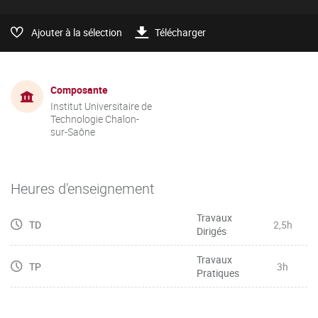
Ajouter à la sélection
Télécharger
Composante
Institut Universitaire de
Technologie Chalon-
sur-Saône
Heures d'enseignement
Travaux
TD
2,5h
Dirigés
Travaux
TP
3h
Pratiques