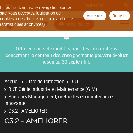
Aller à
En poursuivant votre navigation sur ce
site, vous acceptez l'utilisation de
Accepter
Refuser
cookies à des fins de mesure d'audience
Se connecter
(statistiques anonymes).
Offre en cours de modification : les informations
concernant le contenu des enseignements peuvent évoluer
jusqu’au 30 septembre
Accueil
Offre de formation
BUT
BUT Génie Industriel et Maintenance (GIM)
Parcours Management, méthodes et maintenance
innovante
C3.2 - AMELIORER
C3.2 - AMELIORER