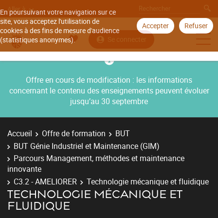
Aller à
En poursuivant votre navigation sur ce
site, vous acceptez l'utilisation de
Accepter
Refuser
cookies à des fins de mesure d'audience
Se connecter
(statistiques anonymes).
Offre en cours de modification : les informations
concernant le contenu des enseignements peuvent évoluer
jusqu’au 30 septembre
Accueil
Offre de formation
BUT
BUT Génie Industriel et Maintenance (GIM)
Parcours Management, méthodes et maintenance
innovante
C3.2 - AMELIORER
Technologie mécanique et fluidique
TECHNOLOGIE MÉCANIQUE ET
FLUIDIQUE