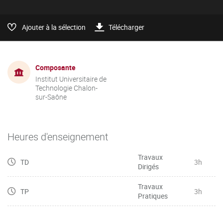
Ajouter à la sélection
Télécharger
Composante
Institut Universitaire de
Technologie Chalon-
sur-Saône
Heures d'enseignement
Travaux
TD
3h
Dirigés
Travaux
TP
3h
Pratiques