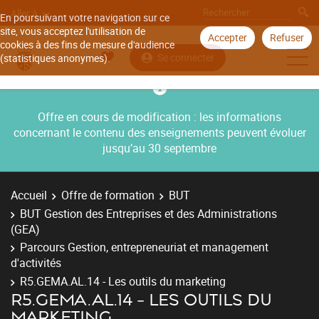
Aller à
En poursuivant votre navigation sur ce
site, vous acceptez l'utilisation de
Accepter
Refuser
cookies à des fins de mesure d'audience
Se connecter
(statistiques anonymes).
Offre en cours de modification : les informations
concernant le contenu des enseignements peuvent évoluer
jusqu’au 30 septembre
Accueil
Offre de formation
BUT
BUT Gestion des Entreprises et des Administrations
(GEA)
Parcours Gestion, entrepreneuriat et management
d'activités
R5.GEMA.AL.14 - Les outils du marketing
R5.GEMA.AL.14 - LES OUTILS DU
MARKETING