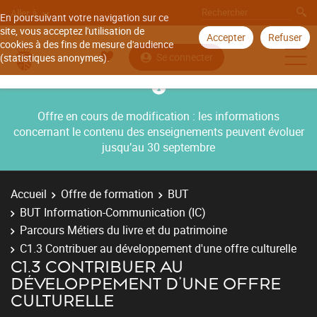
Aller à
En poursuivant votre navigation sur ce
site, vous acceptez l'utilisation de
Accepter
Refuser
cookies à des fins de mesure d'audience
Se connecter
(statistiques anonymes).
Offre en cours de modification : les informations
concernant le contenu des enseignements peuvent évoluer
jusqu’au 30 septembre
Accueil
Offre de formation
BUT
BUT Information-Communication (IC)
Parcours Métiers du livre et du patrimoine
C1.3 Contribuer au développement d'une offre culturelle
C1.3 CONTRIBUER AU
DÉVELOPPEMENT D'UNE OFFRE
CULTURELLE