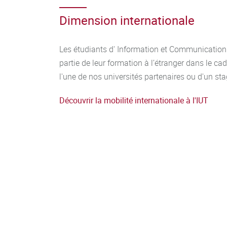
Comprendre le fonctionnement des organisat
Dimension internationale
Se placer dans une perspective internationale
Les étudiants d' Information et Communication
Mobiliser des ressources artistiques et cultu
partie de leur formation à l’étranger dans le c
Informer et communiquer au sein des organisa
l'une de nos universités partenaires ou d'un sta
Maîtriser la langue française et deux langu
Découvrir la mobilité internationale à l'IUT
Réaliser des supports multimédias online/of
documents, supports visuels…) à l’aide d’ou
professionnels
Organiser une diffusion efficace aux différe
Tenir compte des enjeux propres aux socié