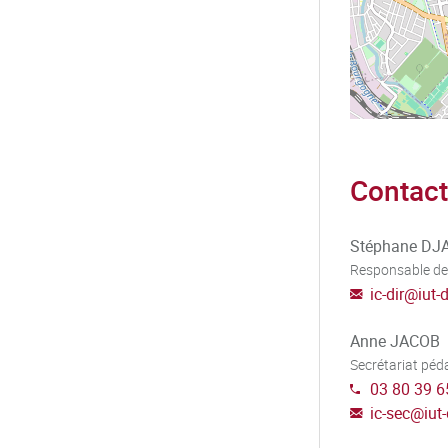
Contact
Stéphane D
Responsable de
ic-dir
@
iut-
Anne JACOB
Secrétariat pé
03 80 39 6
ic-sec
@
iut