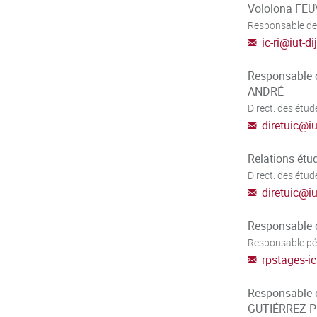
Vololona FEU
Responsable des
ic-ri
@
iut-d
Responsable 
ANDRÉ
Direct. des étud
diretuic
@
i
Relations ét
Direct. des étud
diretuic
@
i
Responsable 
Responsable p
rpstages-ic
Responsable 
GUTIÉRREZ 