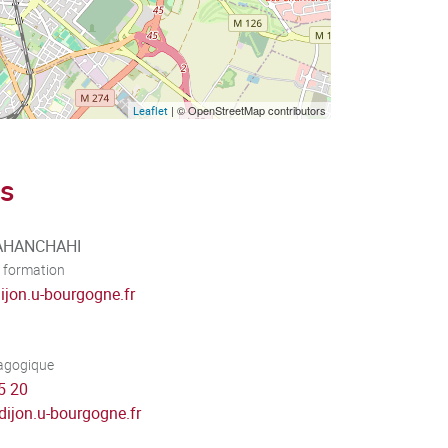
| © OpenStreetMap contributors
Leaflet
s
JAHANCHAHI
 formation
dijon.u-bourgogne.fr
dagogique
5 20
-dijon.u-bourgogne.fr