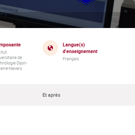
mposante
Langue(s)
d'enseignement
titut
versitaire de
Français
hnologie Dijon-
erre-Nevers
Et après