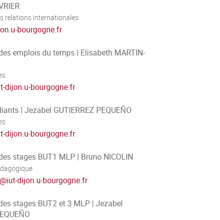
VRIER
 relations internationales
ijon.u-bourgogne.fr
des emplois du temps | Elisabeth MARTIN-
es
ut-dijon.u-bourgogne.fr
udiants | Jezabel GUTIERREZ PEQUEÑO
es
ut-dijon.u-bourgogne.fr
des stages BUT1 MLP | Bruno NICOLIN
édagogique
@
iut-dijon.u-bourgogne.fr
des stages BUT2 et 3 MLP | Jezabel
PEQUEÑO