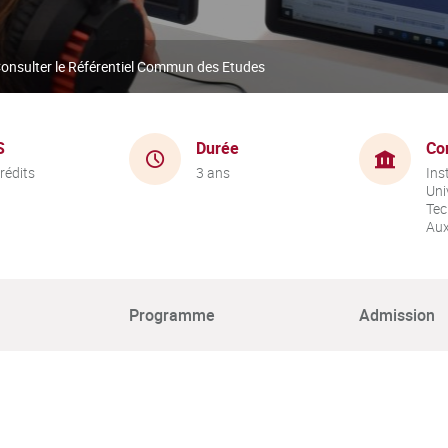
onsulter le Référentiel Commun des Etudes
S
Durée
Co
rédits
3 ans
Ins
Uni
Tec
Aux
Programme
Admission