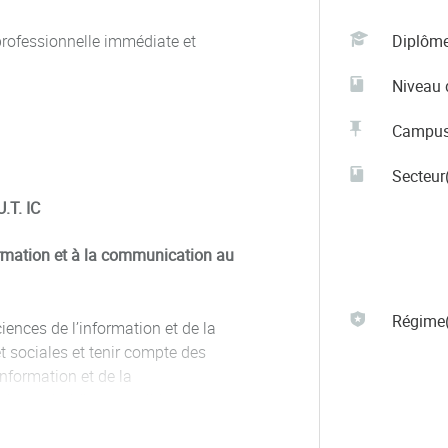
professionnelle immédiate et
Diplôm
Niveau 
Campu
Secteur(
.T. IC
formation et à la communication au
Régime(
iences de l’information et de la
 sociales et tenir compte des
nformation et de la
ues, juridiques, politiques,