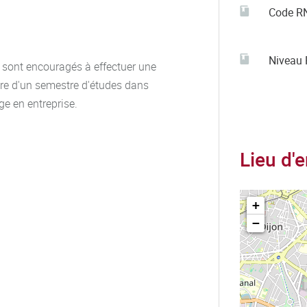
ions et institutions
Code R
 et interculturelle
Niveau
 sont encouragés à effectuer une
relles pertinentes
adre d'un semestre d'études dans
tions
ge en entreprise.
es étrangères
Lieu d'
fline (images, vidéos,
tils et de méthodes
+
ntes parties prenantes
−
tés contemporaines