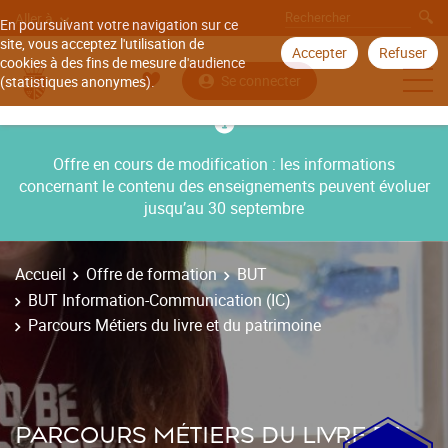
Aller à
En poursuivant votre navigation sur ce
site, vous acceptez l'utilisation de
Accepter
Refuser
cookies à des fins de mesure d'audience
Se connecter
(statistiques anonymes).
Offre en cours de modification : les informations
concernant le contenu des enseignements peuvent évoluer
jusqu’au 30 septembre
Accueil
Offre de formation
BUT
BUT Information-Communication (IC)
Parcours Métiers du livre et du patrimoine
PARCOURS MÉTIERS DU LIVRE ET