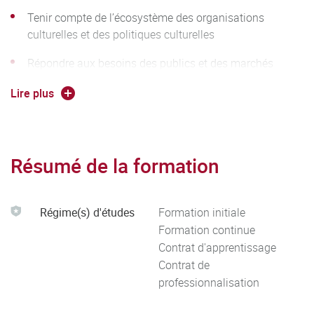
Tenir compte de l’écosystème des organisations
culturelles et des politiques culturelles
Répondre aux besoins des publics et des marchés
Intégrer les singularités des territoires et des stratégies
Lire plus
d’établissement
Organiser des dispositifs de médiation, de communication
ou de vente
Résumé de la formation
Mettre l’offre de formation à disposition des publics ou
des clients
Régime(s) d'études
Formation initiale
Formation continue
Réaliser une stratégie de communication adaptée
Contrat d'apprentissage
Mettre en œuvre des services, des animations ou une
Contrat de
stratégie de vente
professionnalisation
Gérer une organisation culturelle