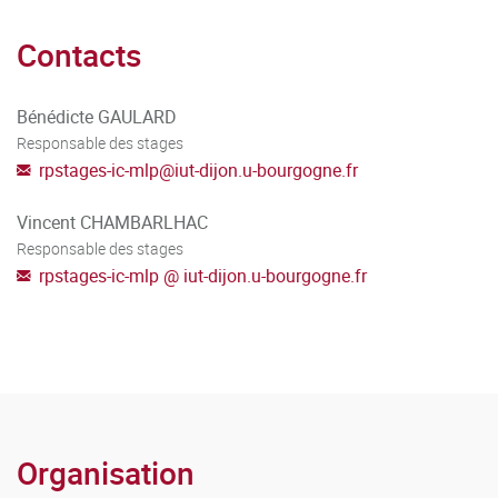
Respecter les logiques et les valeurs inhérentes aux
Contacts
métiers du livre et du patrimoine
Bénédicte GAULARD
Mobiliser des ressources financières et humaines
Responsable des stages
Structurer et animer un réseau professionnel
rpstages-ic-mlp
@
iut-dijon.u-bourgogne.fr
Respecter le cadre et les règles financières,
Vincent CHAMBARLHAC
administratives et légales
Responsable des stages
rpstages-ic-mlp
@
iut-dijon.u-bourgogne.fr
Organisation