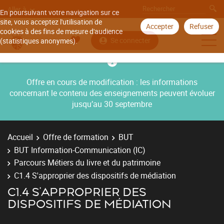
Aller à
En poursuivant votre navigation sur ce
site, vous acceptez l'utilisation de
Accepter
Refuser
cookies à des fins de mesure d'audience
Se connecter
(statistiques anonymes).
Offre en cours de modification : les informations
concernant le contenu des enseignements peuvent évoluer
jusqu’au 30 septembre
Accueil
Offre de formation
BUT
BUT Information-Communication (IC)
Parcours Métiers du livre et du patrimoine
C1.4 S'approprier des dispositifs de médiation
C1.4 S'APPROPRIER DES
DISPOSITIFS DE MÉDIATION