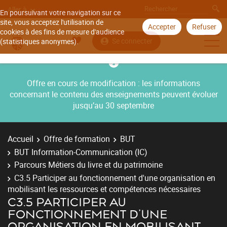
Aller à
En poursuivant votre navigation sur ce
site, vous acceptez l'utilisation de
Accepter
Refuser
cookies à des fins de mesure d'audience
Se connecter
(statistiques anonymes).
Offre en cours de modification : les informations
concernant le contenu des enseignements peuvent évoluer
jusqu’au 30 septembre
Accueil
Offre de formation
BUT
BUT Information-Communication (IC)
Parcours Métiers du livre et du patrimoine
C3.5 Participer au fonctionnement d'une organisation en
mobilisant les ressources et compétences nécessaires
C3.5 PARTICIPER AU
FONCTIONNEMENT D'UNE
ORGANISATION EN MOBILISANT