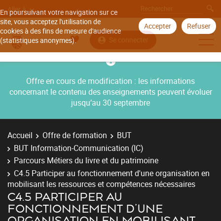
Aller à
En poursuivant votre navigation sur ce
site, vous acceptez l'utilisation de
Accepter
Refuser
cookies à des fins de mesure d'audience
Se connecter
(statistiques anonymes).
Offre en cours de modification : les informations
concernant le contenu des enseignements peuvent évoluer
jusqu’au 30 septembre
Accueil
Offre de formation
BUT
BUT Information-Communication (IC)
Parcours Métiers du livre et du patrimoine
C4.5 Participer au fonctionnement d'une organisation en
mobilisant les ressources et compétences nécessaires
C4.5 PARTICIPER AU
FONCTIONNEMENT D'UNE
ORGANISATION EN MOBILISANT