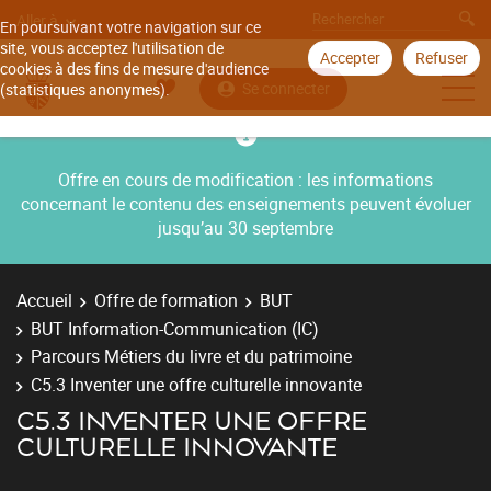
Aller à
En poursuivant votre navigation sur ce
site, vous acceptez l'utilisation de
Accepter
Refuser
cookies à des fins de mesure d'audience
Se connecter
(statistiques anonymes).
Offre en cours de modification : les informations
concernant le contenu des enseignements peuvent évoluer
jusqu’au 30 septembre
Accueil
Offre de formation
BUT
BUT Information-Communication (IC)
Parcours Métiers du livre et du patrimoine
C5.3 Inventer une offre culturelle innovante
C5.3 INVENTER UNE OFFRE
CULTURELLE INNOVANTE