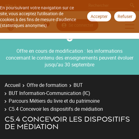
Aller à
En poursuivant votre navigation sur ce
site, vous acceptez l'utilisation de
Accepter
Refuser
cookies à des fins de mesure d'audience
Se connecter
(statistiques anonymes).
Offre en cours de modification : les informations
concernant le contenu des enseignements peuvent évoluer
jusqu’au 30 septembre
Accueil
Offre de formation
BUT
BUT Information-Communication (IC)
Parcours Métiers du livre et du patrimoine
C5.4 Concevoir les dispositifs de médiation
C5.4 CONCEVOIR LES DISPOSITIFS
DE MÉDIATION