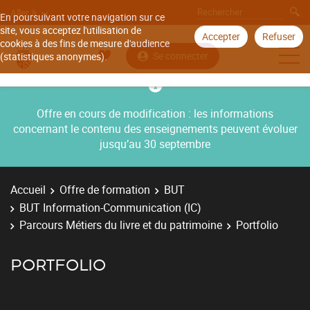
Aller à
En poursuivant votre navigation sur ce
site, vous acceptez l'utilisation de
Accepter
Refuser
cookies à des fins de mesure d'audience
Se connecter
(statistiques anonymes).
Offre en cours de modification : les informations
concernant le contenu des enseignements peuvent évoluer
jusqu’au 30 septembre
Accueil
Offre de formation
BUT
BUT Information-Communication (IC)
Parcours Métiers du livre et du patrimoine
Portfolio
PORTFOLIO