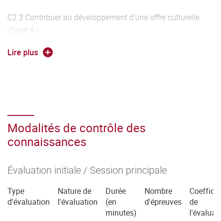
C2.3 Contribuer au développement d'une offre culturelle
(Coeff 8 )
Lire plus
C2.4 S'approprier des dispositifs de médiation Coeff 8)
Modalités de contrôle des
connaissances
Évaluation initiale / Session principale
Type
Nature de
Durée
Nombre
Coefficie
d'évaluation
l'évaluation
(en
d'épreuves
de
minutes)
l'évaluat