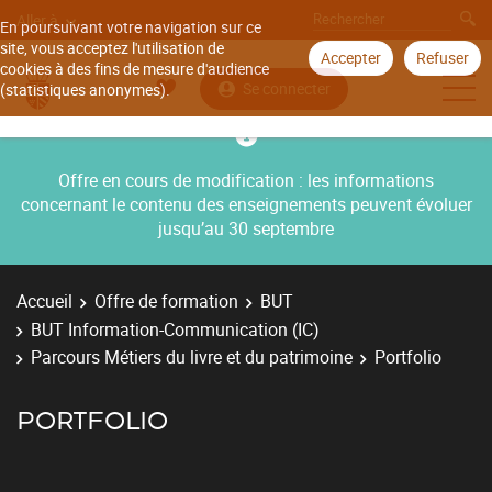
Aller à
En poursuivant votre navigation sur ce
site, vous acceptez l'utilisation de
Accepter
Refuser
cookies à des fins de mesure d'audience
Se connecter
(statistiques anonymes).
Offre en cours de modification : les informations
concernant le contenu des enseignements peuvent évoluer
jusqu’au 30 septembre
Accueil
Offre de formation
BUT
BUT Information-Communication (IC)
Parcours Métiers du livre et du patrimoine
Portfolio
PORTFOLIO